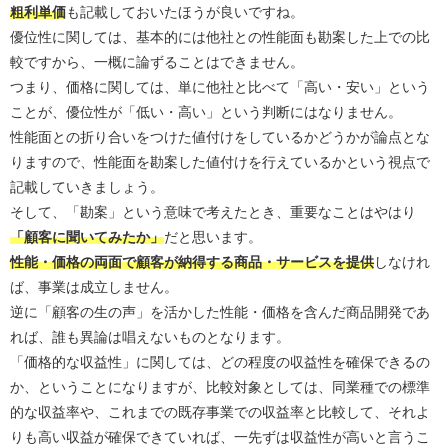
粗利単価
も記載しておいたほうが良いですね。
優位性に関しては、基本的には他社との性能面も勘案した上での比
較ですから、一概に論ずることはできません。
つまり、価格に関しては、単に他社と比べて「高い・安い」という
ことが、優位性が「低い・高い」という判断にはなりません。
性能面との折り合いをつけた値付けをしているかどうかが論点とな
りますので、性能面を勘案した値付けを行えているかという視点で
記載していきましょう。
そして、「勘案」という意味で考えたとき、重要なことはやはり
「顧客に聞いてみたか」
だと思います。
性能・価格の両面で顧客が納得する商品・サービスを提供
しなけれ
ば、事業は成立しません。
逆に「顧客の生の声」を活かした性能・価格を含んだ商品開発であ
れば、誰も異論は唱えないものとなります。
「価格的な収益性」に関しては、どの程度の収益性を確保できるの
か、ということになりますが、比較対象としては、同業種での標準
的な収益率や、これまでの既存事業での収益率と比較して、それよ
りも高い収益が確保できていれば、一先ずは収益性が高いと言うこ