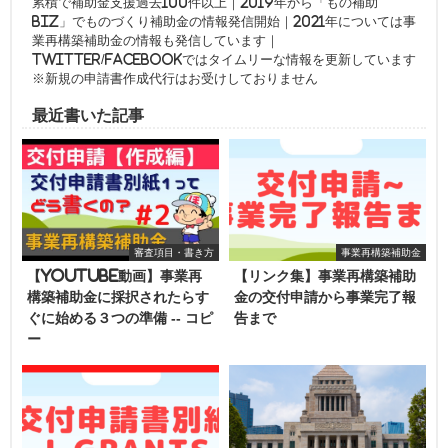
累積で補助金支援過去100件以上｜2019年から「もの補助
biz」でものづくり補助金の情報発信開始｜2021年については事
業再構築補助金の情報も発信しています｜
twitter/facebookではタイムリーな情報を更新しています
※新規の申請書作成代行はお受けしておりません
最近書いた記事
審査項目・書き方
事業再構築補助金
【youtube動画】事業再
【リンク集】事業再構築補助
構築補助金に採択されたらす
金の交付申請から事業完了報
ぐに始める３つの準備 -- コピ
告まで
ー