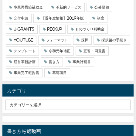
事業再構築補助金
革新的サービス
公募要領
交付申請
【過年度情報】2019年版
制度
J-grants
pickup
ものづくり補助金
youtube
フォーマット
採択
採択後の手続き
テンプレート
令和元年補正
宣誓・同意書
経営革新計画
書き方
事業計画書
事業完了報告書
基礎項目
カテゴリ
書き方厳選動画