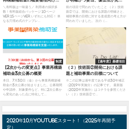
再構築補助金の概要整理向けフ
が明確かつ妥当、優位性が見込
ォーマット
まれるか
＼有料版は一味違う／ 利用者の採択多
前の項目で問われていたこと （２）技術
数！有料版総合パッケージ 10ページ
面②では、開発における課題の明確さと、
Ver.15ページVer.いずれにも対応！ 単
補助事業の目標に対する達成度の考え方が
なる穴埋め式のテンプレ...
問われていました。 次の（...
制度
【過年度】基礎項目
【2次からの変更点】事業再構築
（２）技術面②開発における課
補助金3次公募の概要
題と補助事業の目標について
本日、7月30日（金）から事業再構築補
※この記事は過年度である平成30年補正
助金の3次公募が始まりました。公募期間
（2019年実施分）の記事です。 最新版
や申請枠、対象要件など、特に2次公募か
（2020年実施分）はコチラを参照くださ
ら変化のあった点に特化して...
い （２）技術面②で...
2020年10月youtubeスタート！（2025年再開予
定）