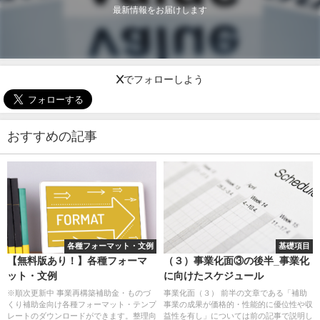
最新情報をお届けします
Xでフォローしよう
おすすめの記事
各種フォーマット・文例
基礎項目
【無料版あり！】各種フォーマ
（３）事業化面③の後半_事業化
ット・文例
に向けたスケジュール
※順次更新中 事業再構築補助金・ものづ
事業化面（３） 前半の文章である「補助
くり補助金向け各種フォーマット・テンプ
事業の成果が価格的・性能的に優位性や収
レートのダウンロードができます。整理向
益性を有し」については前の記事で説明し