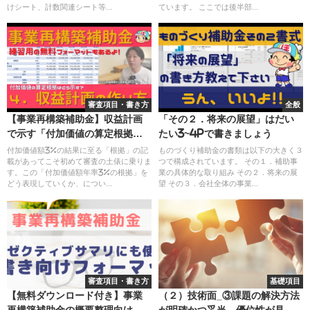
けシート、計数関連シート等...
ています。 ここでは後半部...
審査項目・書き方
全般
【事業再構築補助金】収益計画
「その２．将来の展望」はだい
で示す「付加価値の算定根拠」
たい3~4Pで書きましょう
って何を書いたらいいの？
付加価値額3%の結果に至る「根拠」の記
ものづくり補助金の書類は以下の大きく３
載があってこそ初めて審査の土俵に乗りま
つで構成されています。 その１．補助事
す。この「付加価値額年率3%の根拠」を
業の具体的な取り組み その２．将来の展
どう表現していくか、につい...
望 その３．会社全体の事業...
審査項目・書き方
基礎項目
【無料ダウンロード付き】事業
（２）技術面_③課題の解決方法