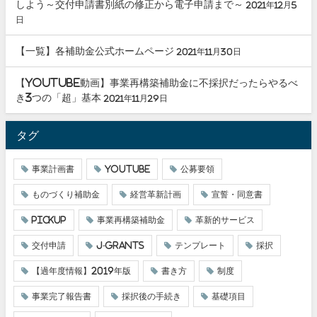
しよう～交付申請書別紙の修正から電子申請まで～
2021年12月5
日
【一覧】各補助金公式ホームページ
2021年11月30日
【youtube動画】事業再構築補助金に不採択だったらやるべ
き3つの「超」基本
2021年11月29日
タグ
事業計画書
youtube
公募要領
ものづくり補助金
経営革新計画
宣誓・同意書
pickup
事業再構築補助金
革新的サービス
交付申請
J-grants
テンプレート
採択
【過年度情報】2019年版
書き方
制度
事業完了報告書
採択後の手続き
基礎項目