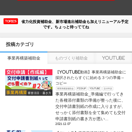
省力化投資補助金、新市場進出補助金も加えリニューアル予定
Topics
です。ちょっと待っててね
投稿カテゴリ
事業再構築補助金
ものづくり補助金
youtube
【youtube動画】事業再構築補助金に
採択されたらすぐに始める３つの準備 --
コピー
事業再構築補助金
pickup
youtube
交付申請
審査項目・書き方
事業再構築補助金_準備編で行ってき
た各種添付書類の準備が整った後に、
交付申請書別紙の作成に入りますが、
せっかく添付書類を全て集めても交付
申請書別紙の書き方が悪い...
2021.12.07