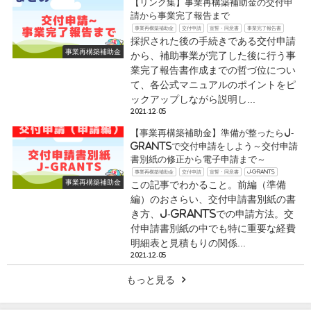
【リンク集】事業再構築補助金の交付申
請から事業完了報告まで
事業再構築補助金
交付申請
宣誓・同意書
事業完了報告書
採択された後の手続きである交付申請
事業再構築補助金
から、補助事業が完了した後に行う事
業完了報告書作成までの哲づ位につい
て、各公式マニュアルのポイントをピ
ックアップしながら説明し...
2021.12.05
【事業再構築補助金】準備が整ったらJ-
grantsで交付申請をしよう～交付申請
書別紙の修正から電子申請まで～
事業再構築補助金
交付申請
宣誓・同意書
J-grants
事業再構築補助金
この記事でわかること。前編（準備
編）のおさらい、交付申請書別紙の書
き方、J-grantsでの申請方法。交
付申請書別紙の中でも特に重要な経費
明細表と見積もりの関係...
2021.12.05
もっと見る