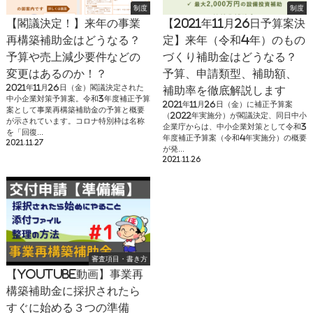
制度
制度
【閣議決定！】来年の事業
【2021年11月26日予算案決
再構築補助金はどうなる？
定】来年（令和4年）のもの
予算や売上減少要件などの
づくり補助金はどうなる？
変更はあるのか！？
予算、申請類型、補助額、
2021年11月26日（金）閣議決定された
補助率を徹底解説します
中小企業対策予算案。令和3年度補正予算
2021年11月26日（金）に補正予算案
案として事業再構築補助金の予算と概要
（2022年実施分）が閣議決定、同日中小
が示されています。コロナ特別枠は名称
企業庁からは、中小企業対策として令和3
を「回復...
年度補正予算案（令和4年実施分）の概要
2021.11.27
が発...
2021.11.26
審査項目・書き方
【youtube動画】事業再
構築補助金に採択されたら
すぐに始める３つの準備