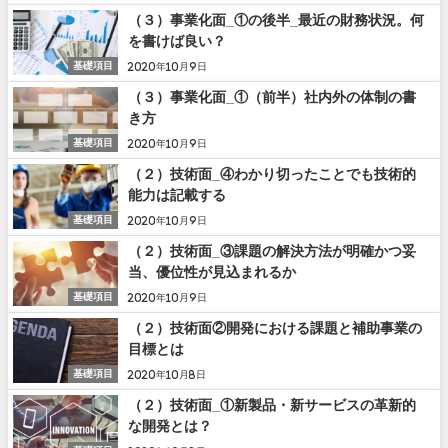
（３）事業化面_①の後半_最近の財務状況。何
を書けば良い？
基礎項目
2020年10月9日
（３）事業化面_①（前半）社内外の体制の書
き方
基礎項目
2020年10月9日
（２）技術面_④わかり切ったことでも技術的
能力は記載する
基礎項目
2020年10月9日
（２）技術面_③課題の解決方法が明確かつ妥
当、優位性が見込まれるか
基礎項目
2020年10月9日
（２）技術面②開発における課題と補助事業の
目標とは
基礎項目
2020年10月8日
（２）技術面_①新製品・新サービスの革新的
な開発とは？