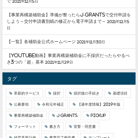
で
2021年12月5日
【事業再構築補助金】準備が整ったらJ-grantsで交付申請を
しよう～交付申請書別紙の修正から電子申請まで～
2021年12月5
日
【一覧】各補助金公式ホームページ
2021年11月30日
【youtube動画】事業再構築補助金に不採択だったらやるべ
き3つの「超」基本
2021年11月29日
タグ
革新的サービス
採択
採択後の手続き
基礎項目
公募要領
令和元年補正
【過年度情報】2019年版
事業再構築補助金
J-grants
pickup
フォーマット
書き方
宣誓・同意書
経営革新計画
事業完了報告書
テンプレート