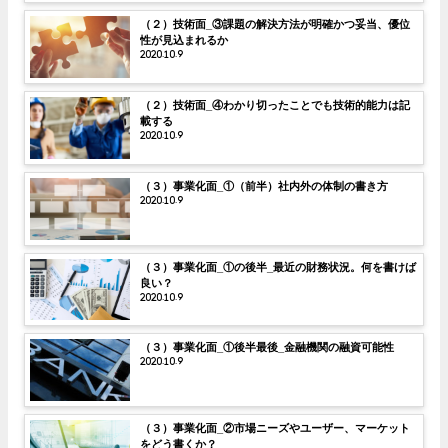
（２）技術面_③課題の解決方法が明確かつ妥当、優位
性が見込まれるか
2020.10.9
（２）技術面_④わかり切ったことでも技術的能力は記
載する
2020.10.9
（３）事業化面_①（前半）社内外の体制の書き方
2020.10.9
（３）事業化面_①の後半_最近の財務状況。何を書けば
良い？
2020.10.9
（３）事業化面_①後半最後_金融機関の融資可能性
2020.10.9
（３）事業化面_②市場ニーズやユーザー、マーケット
をどう書くか？