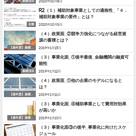
基礎項目
2020年10月8日
R2（１）補助対象事業としての適格性_「４．
補助対象事業の要件」とは？
全般
2020年10月5日
（４）政策面_②競争力強化につながる経営資
源の蓄積とは？
【過年度】基礎項
2019年1月13日
目
（３）事業化面_①後半最後_金融機関の融資可
能性
基礎項目
2019年1月12日
（４）政策面_①他の企業のモデルになると
は？
【過年度】基礎項
2019年1月11日
目
（３）事業化面_④補助事業として費用対効果
が高いか
【過年度】基礎項
2019年1月10日
目
（３）事業化面③の後半_事業化に向けたスケ
ジュール