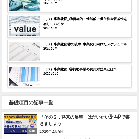
2020.10.9
（３）事業化面_③価格的・性能的に優位性や収益性を
有しているか
2020.10.9
（３）事業化面③の後半_事業化に向けたスケジュール
2020.10.9
（３）事業化面_④補助事業の費用対効果とは？
2020.10.10
基礎項目の記事一覧
「その２．将来の展望」はだいたい3~4Pで書
きましょう
全般
2020年11月4日