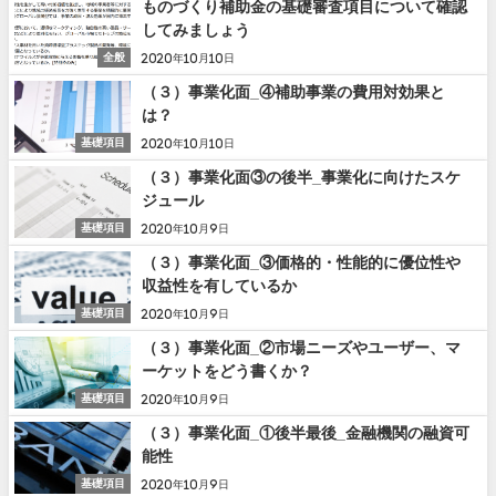
ものづくり補助金の基礎審査項目について確認
してみましょう
全般
2020年10月10日
（３）事業化面_④補助事業の費用対効果と
は？
基礎項目
2020年10月10日
（３）事業化面③の後半_事業化に向けたスケ
ジュール
基礎項目
2020年10月9日
（３）事業化面_③価格的・性能的に優位性や
収益性を有しているか
基礎項目
2020年10月9日
（３）事業化面_②市場ニーズやユーザー、マ
ーケットをどう書くか？
基礎項目
2020年10月9日
（３）事業化面_①後半最後_金融機関の融資可
能性
基礎項目
2020年10月9日