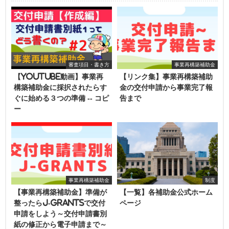
審査項目・書き方
事業再構築補助金
【youtube動画】事業再
【リンク集】事業再構築補助
構築補助金に採択されたらす
金の交付申請から事業完了報
ぐに始める３つの準備 -- コピ
告まで
ー
事業再構築補助金
制度
【事業再構築補助金】準備が
【一覧】各補助金公式ホーム
整ったらJ-grantsで交付
ページ
申請をしよう～交付申請書別
紙の修正から電子申請まで～