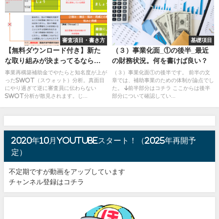
審査項目・書き方
基礎項目
【無料ダウンロード付き】新た
（３）事業化面_①の後半_最近
な取り組みが決まってるなら逆
の財務状況。何を書けば良い？
SWOTで考えてみよう
事業再構築補助金でやたらと知名度が上が
（３）事業化面①の後半です。 前半の文
ったSWOT（スウォット）分析。真面目
章では、補助事業のための体制が論点でし
にやり過ぎて逆に審査員に伝わらない
た。 ↓前半部分はコチラ ここからは後半
SWOT分析が散見されます。じ...
部分について確認してい...
2020年10月youtubeスタート！（2025年再開予
定）
不定期ですが動画をアップしています
チャンネル登録はコチラ