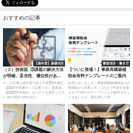
おすすめの記事
【過年度】基礎項目
審査項目・書き方
（２）技術面_③課題の解決方法
【ついに登場！】事業再構築補
が明確、妥当性、優位性がある
助金有料テンプレートのご案内
か、にどう答えるか？
※この記事は過年度である平成30年補正
お待たせしました！事業再構築補助金の公
（2019年実施分）の記事です。 最新版
募開始から約3ヵ月。これまで申請を支援
（2020年実施分）はコチラを参照くださ
するプロ向けのテンプレートの販売を行っ
い 前の項目で問われて...
てきましたが、満を持して申...