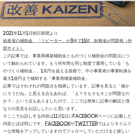
2021年11月1日朝日新聞より
経産省の補助金、「リピーター」が3年で15% 財務省が問題視（外
部サイト）
この記事では、事業再構築補助金とものづくり補助金の問題点につ
いて触れられています。もう何年間も同じ制度で運用している「も
のづくり補助金」。1兆円を超える規模で、中小事業者の事業転換を
最大1億円まで補助する「事業再構築補助金」
記事ではそれぞれの問題点を指摘しています。記事を見ると「確か
にそうだね」と思える点もあれば、「え？そもそもそこが問題なの
か？」という点もありましたので、ここでは簡単に記事の解説と僕
なりの意見をお話ししたいと思います。
※ここでお話しする内容は11月1日にfacebookページに記載した
内容とほぼ同じです。
facebook
や
twitter
ではよりタイムリ
ーな情報をアップしていますのでフォローしていただけると嬉しい