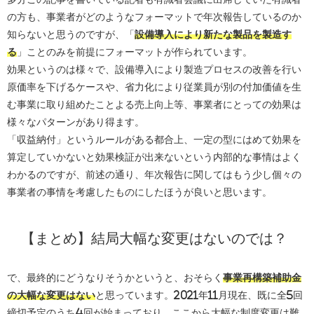
の方も、事業者がどのようなフォーマットで年次報告しているのか
知らないと思うのですが、「
設備導入により新たな製品を製造す
る
」ことのみを前提にフォーマットが作られています。
効果というのは様々で、設備導入により製造プロセスの改善を行い
原価率を下げるケースや、省力化により従業員が別の付加価値を生
む事業に取り組めたことよる売上向上等、事業者にとっての効果は
様々なパターンがあり得ます。
「収益納付」というルールがある都合上、一定の型にはめて効果を
算定していかないと効果検証が出来ないという内部的な事情はよく
わかるのですが、前述の通り、年次報告に関してはもう少し個々の
事業者の事情を考慮したものにしたほうが良いと思います。
【まとめ】結局大幅な変更はないのでは？
で、最終的にどうなりそうかというと、おそらく
事業再構築補助金
の大幅な変更はない
と思っています。2021年11月現在、既に全5回
締切予定のうち4回が始まっており、ここから大幅な制度変更は難