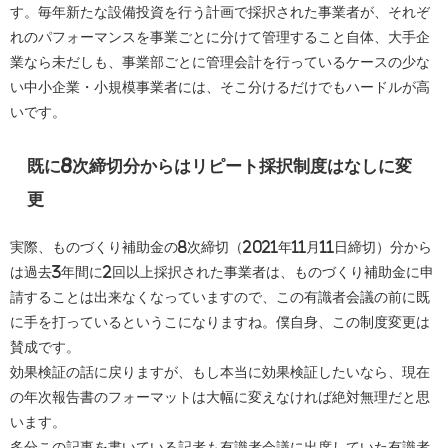
す。毎年新たな設備投資を行う計画で採択された事業者が、それぞ
れのパフォーマンスを事業ごとに分けて管理すること自体、大手企
業なら未だしも、事業部ごとに管理会計を行っているケースの少な
い中小企業・小規模事業者には、そこ分けるだけでもハードルが高
いです。
既に8次締切分からはリピート採択制度はなしに変
更
実際、ものづくり補助金の8次締切（2021年11月11日締切）分から
は過去3年間に2回以上採択された事業者は、ものづくり補助金に申
請することは出来なくなっていますので、この有識者会議の前に既
に手を打っているというこになりますね。僕自身、この制度変更は
賛成です。
効果検証の話に戻りますが、もし本当に効果検証したいなら、現在
の年次報告書のフォーマットは大幅に変えなければ絶対無理だと思
います。
多分この記事を書いている記者も有識者会議に出席していた有識者