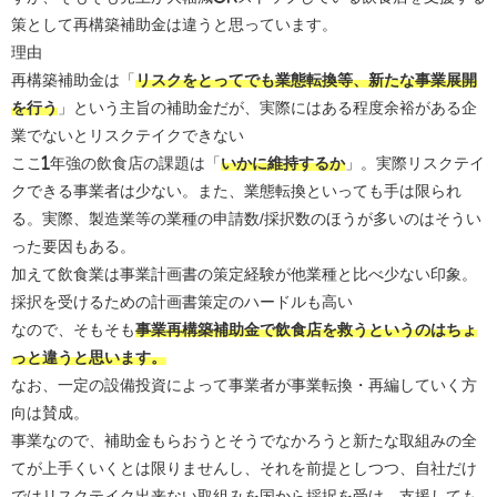
策として再構築補助金は違うと思っています。
理由
再構築補助金は「
リスクをとってでも業態転換等、新たな事業展開
を行う
」という主旨の補助金だが、実際にはある程度余裕がある企
業でないとリスクテイクできない
ここ1年強の飲食店の課題は「
いかに維持するか
」。実際リスクテイ
クできる事業者は少ない。また、業態転換といっても手は限られ
る。実際、製造業等の業種の申請数/採択数のほうが多いのはそうい
った要因もある。
加えて飲食業は事業計画書の策定経験が他業種と比べ少ない印象。
採択を受けるための計画書策定のハードルも高い
なので、そもそも
事業再構築補助金で飲食店を救うというのはちょ
っと違うと思います。
なお、一定の設備投資によって事業者が事業転換・再編していく方
向は賛成。
事業なので、補助金もらおうとそうでなかろうと新たな取組みの全
てが上手くいくとは限りませんし、それを前提としつつ、自社だけ
ではリスクテイク出来ない取組みを国から採択を受け、支援しても