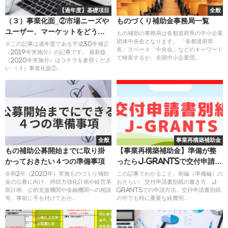
【過年度】基礎項目
全般
（３）事業化面_②市場ニーズや
ものづくり補助金事務局一覧
ユーザー、マーケットをどう書
もの補助の事務局は各都道府県の中小企業
団体中央会となります。 「各都道府県
くか？
※この記事は過年度である平成30年補正
名」スペース「中央会」などのキーワード
（2019年実施分）の記事です。 最新版
で検索するか、全国中小企業団...
（2020年実施分）はコチラを参照くださ
い （３）事業化面②...
全般
事業再構築補助金
もの補助公募開始までに取り掛
【事業再構築補助金】準備が整
かっておきたい４つの準備事項
ったらJ-grantsで交付申請を
しよう～交付申請書別紙の修正
令和2年（2020年）実施ものづくり補助
この記事でわかること。前編（準備編）の
金の公募に向け、持続力強化計画や経営革
おさらい、交付申請書別紙の書き方、J-
から電子申請まで～
新計画、公的支援機関や金融機関への相談
grantsでの申請方法。交付申請書別紙
等、事前に手を付けておか...
の中でも特に重要な経費明...