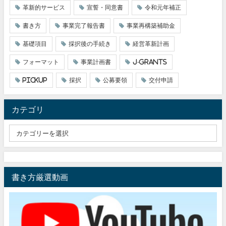
革新的サービス
宣誓・同意書
令和元年補正
書き方
事業完了報告書
事業再構築補助金
基礎項目
採択後の手続き
経営革新計画
フォーマット
事業計画書
J-grants
pickup
採択
公募要領
交付申請
カテゴリ
書き方厳選動画